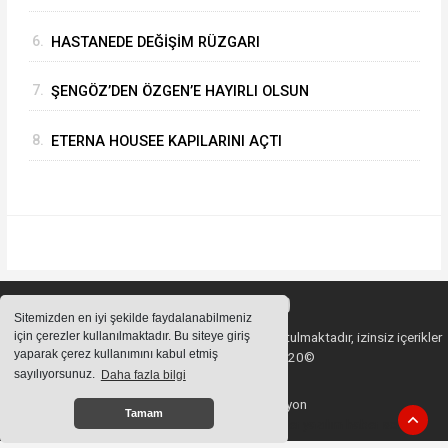
6.
HASTANEDE DEĞİŞİM RÜZGARI
7.
ŞENGÖZ’DEN ÖZGEN’E HAYIRLI OLSUN
ZİYARETİ
8.
ETERNA HOUSEE KAPILARINI AÇTI
Sitemizden en iyi şekilde faydalanabilmeniz
için çerezler kullanılmaktadır. Bu siteye giriş
Sitemizde bulunan içeriklerin tüm hakları saklı tutulmaktadır, izinsiz içerikler
yaparak çerez kullanımını kabul etmiş
kullanılamaz. Copyright 2020©
sayılıyorsunuz.
Daha fazla bilgi
Haber Yazılımı:
Web Aksiyon
Tamam
haber yazılımı
haber paketi
haber scripti
haber yazılım
haber script