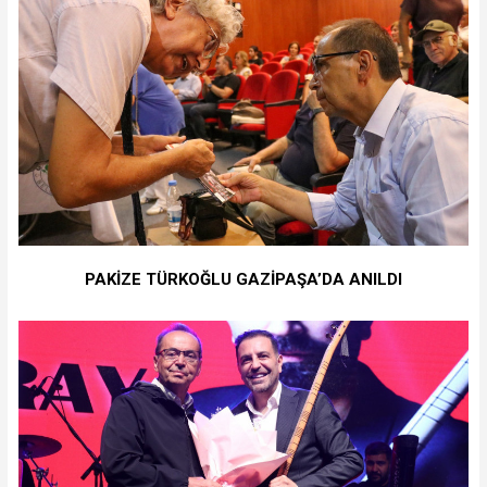
PAKİZE TÜRKOĞLU GAZİPAŞA’DA ANILDI