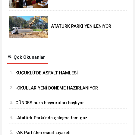
SEVİNCİ
ATATÜRK PARKI YENİLENİYOR
Çok Okunanlar
1.
KÜÇÜKLÜ’DE ASFALT HAMLESİ
2.
-OKULLAR YENİ DÖNEME HAZIRLANIYOR
3.
GÜNDES burs başvuruları başlıyor
4.
-Atatürk Parkı’nda çalışma tam gaz
5.
-AK Parti’den esnaf ziyareti