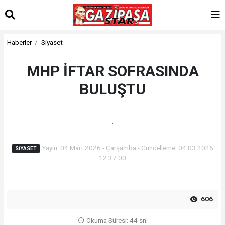
Haberler
Siyaset
MHP İFTAR SOFRASINDA
BULUŞTU
.
Yayın: 04 Mart 2026 - Çarşamba - Güncelleme: 04.03.2026
SIYASET
12:37:00
606
Okuma Süresi: 44 sn.