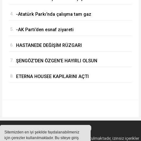
4.
-Atatürk Parkı’nda çalışma tam gaz
5.
-AK Parti’den esnaf ziyareti
6.
HASTANEDE DEĞİŞİM RÜZGARI
7.
ŞENGÖZ’DEN ÖZGEN’E HAYIRLI OLSUN
ZİYARETİ
8.
ETERNA HOUSEE KAPILARINI AÇTI
Sitemizden en iyi şekilde faydalanabilmeniz
için çerezler kullanılmaktadır. Bu siteye giriş
Sitemizde bulunan içeriklerin tüm hakları saklı tutulmaktadır, izinsiz içerikler