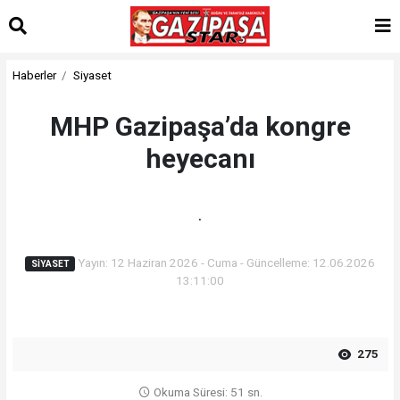
Haberler
Siyaset
MHP Gazipaşa’da kongre
heyecanı
.
Yayın: 12 Haziran 2026 - Cuma - Güncelleme: 12.06.2026
SIYASET
13:11:00
275
Okuma Süresi: 51 sn.