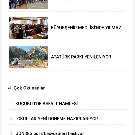
BAYRAMLAŞTI
BÜYÜKŞEHİR MECLİSİ’NDE YILMAZ
SEVİNCİ
ATATÜRK PARKI YENİLENİYOR
Çok Okunanlar
1.
KÜÇÜKLÜ’DE ASFALT HAMLESİ
2.
-OKULLAR YENİ DÖNEME HAZIRLANIYOR
3.
GÜNDES burs başvuruları başlıyor