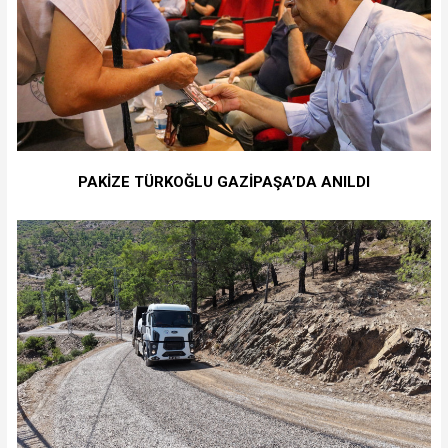
PAKİZE TÜRKOĞLU GAZİPAŞA’DA ANILDI