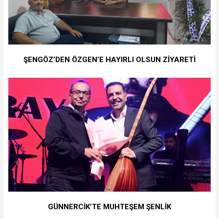
ŞENGÖZ’DEN ÖZGEN’E HAYIRLI OLSUN ZİYARETİ
GÜNNERCİK’TE MUHTEŞEM ŞENLİK