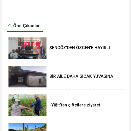
Öne Çıkanlar
ŞENGÖZ’DEN ÖZGEN’E HAYIRLI
OLSUN ZİYARETİ
BİR AİLE DAHA SICAK YUVASINA
KAVUŞTU
-Yiğit’ten çiftçilere ziyaret