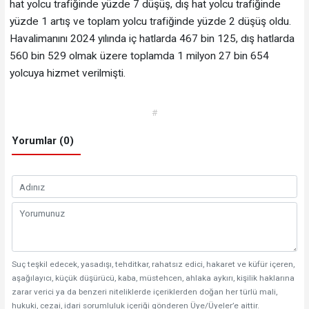
hat yolcu trafiğinde yüzde 7 düşüş, dış hat yolcu trafiğinde
yüzde 1 artış ve toplam yolcu trafiğinde yüzde 2 düşüş oldu.
Havalimanını 2024 yılında iç hatlarda 467 bin 125, dış hatlarda
560 bin 529 olmak üzere toplamda 1 milyon 27 bin 654
yolcuya hizmet verilmişti.
#
Yorumlar (0)
Suç teşkil edecek, yasadışı, tehditkar, rahatsız edici, hakaret ve küfür içeren,
aşağılayıcı, küçük düşürücü, kaba, müstehcen, ahlaka aykırı, kişilik haklarına
zarar verici ya da benzeri niteliklerde içeriklerden doğan her türlü mali,
hukuki, cezai, idari sorumluluk içeriği gönderen Üye/Üyeler’e aittir.