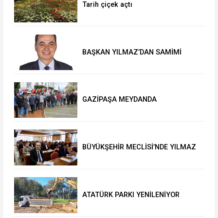
Tarih çiçek açtı
BAŞKAN YILMAZ’DAN SAMİMİ
AÇIKLAMALAR
GAZİPAŞA MEYDANDA
BAYRAMLAŞTI
BÜYÜKŞEHİR MECLİSİ’NDE YILMAZ
SEVİNCİ
ATATÜRK PARKI YENİLENİYOR