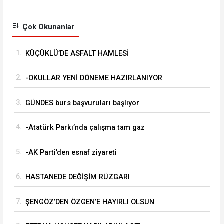
Çok Okunanlar
1.
KÜÇÜKLÜ’DE ASFALT HAMLESİ
2.
-OKULLAR YENİ DÖNEME HAZIRLANIYOR
3.
GÜNDES burs başvuruları başlıyor
4.
-Atatürk Parkı’nda çalışma tam gaz
5.
-AK Parti’den esnaf ziyareti
6.
HASTANEDE DEĞİŞİM RÜZGARI
7.
ŞENGÖZ’DEN ÖZGEN’E HAYIRLI OLSUN
ZİYARETİ